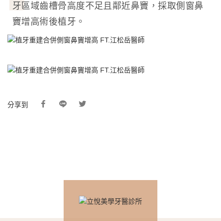
牙區域齒槽骨高度不足且鄰近鼻竇，採取側窗鼻
竇增高術後植牙。
分享到