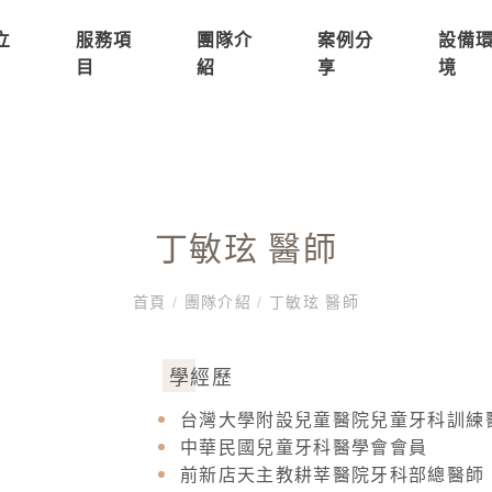
立
服務項
團隊介
案例分
設備
目
紹
享
境
丁敏玹 醫師
首頁
/
團隊介紹
/
丁敏玹 醫師
學經歷
台灣大學附設兒童醫院兒童牙科訓練
中華民國兒童牙科醫學會會員
前新店天主教耕莘醫院牙科部總醫師