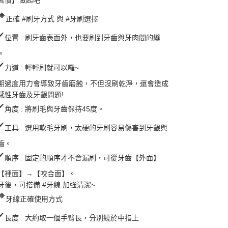
習慣】做起吧
正確
#刷牙方式
與
#牙刷選擇
位置 : 刷牙齒表面外，也要刷到牙齒與牙肉間的縫
。
力道 : 輕輕刷就可以囉~
期過度用力會導致牙齒磨蝕，不但沒刷乾淨，還會造成
感性牙齒及牙齦問題!
角度 : 將刷毛與牙齒保持45度。
工具 : 選用軟毛牙刷，太硬的牙刷容易傷害到牙齦與
齒。
順序 : 固定的順序才不會漏刷，可從牙齒【外面】
【裡面】→【咬合面】。
牙後，可搭備
#牙線
加強清潔~
牙線正確使用方式
長度 : 大約取一個手臂長，分別繞於中指上