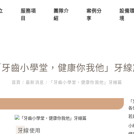
立
服務項
團隊介
案例分
設備
目
紹
享
境
「牙齒小學堂，健康你我他」牙線
首頁
/
最新消息
/
「牙齒小學堂，健康你我他」牙線篇
「
各
若
小
牙線使用