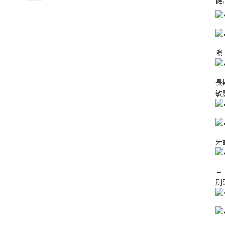
健
隙
長
敏
牙
→
刷