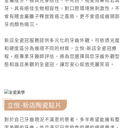
金屬成分，極具光穿透性，不死白，視覺效果宛若真
牙。具有絕佳生物相容性，對口腔環境無刺激性，不
會有賤金屬離子釋放致癌之風險，更不會造成齒頸部
牙肉顏色暗沉。
新店全瓷冠服務提供多元化的牙齒外觀，可依透光度
和硬度區分為幾項不同的材質，立悅-新店全瓷冠療
程，經專業牙醫師評估，將為您選擇與您牙齒外觀型
態和諧且美觀的全瓷冠，讓您安心綻放亮麗笑容。
立悅-新店陶瓷貼片
對於自己牙齒現況不滿意的患者，多半希望能擁有整
潔美觀的牙齒，並且滿足日常飲食咀嚼的使用需求，